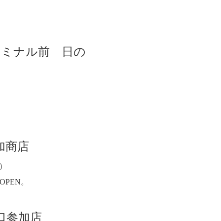
ーミナル前 日の
加商店
。）
PEN。
口参加店