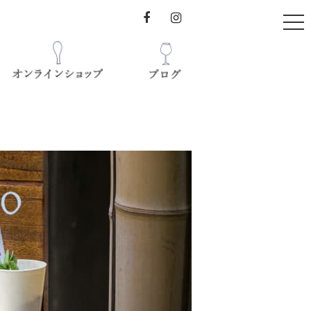
t
o
g
g
l
e
n
a
オンラインショップ
v
ブログ
i
-えぴろ-
g
a
図書館&CAFÉ
t
i
o
n