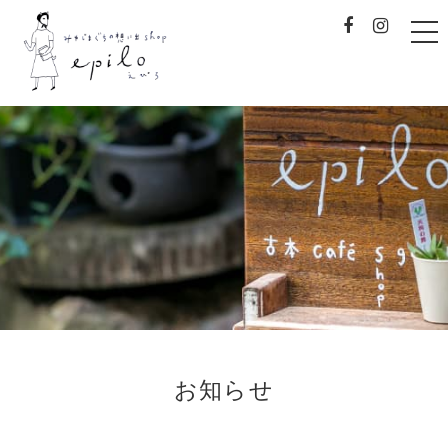
t
o
g
g
l
e
みやじまぐちの想い出sh
n
a
v
i
g
a
t
i
o
n
お知らせ