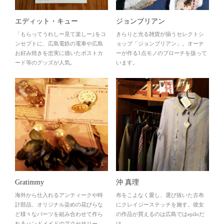
エディット・キュー
ジョンブリアン
「もらってうれしー見て楽しー｣をコ
きらりと光る雑貨が揃うセレクトシ
ンセプトに、広島電鉄の電車や広島
ョップ「ジョンブリアン」。オーナ
お好み焼きを忠実に描いたポストカ
ーが作る1点モノのブローチを扱って
ード等のグッズが人気。
います。
Gratimmy
沖 真理
海外から仕入れるアンティークや時
布をこよなく愛し、選び抜いた古布
計部品、オリジナル染めの花びらな
にクレイジーステッチを施す。彼女
ど様々なパーツを組み合わせて作ら
の作品が買えるのは広島ではepiloだ
れるハンドメイドのアクセサリー。
け。