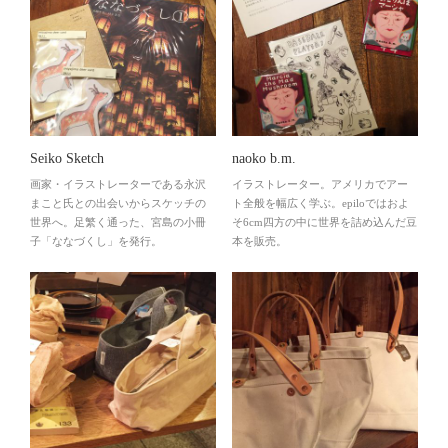
Seiko Sketch
naoko b.m.
画家・イラストレーターである永沢
イラストレーター。アメリカでアー
まこと氏との出会いからスケッチの
ト全般を幅広く学ぶ。epiloではおよ
世界へ。足繁く通った、宮島の小冊
そ6cm四方の中に世界を詰め込んだ豆
子「ななづくし」を発行。
本を販売。