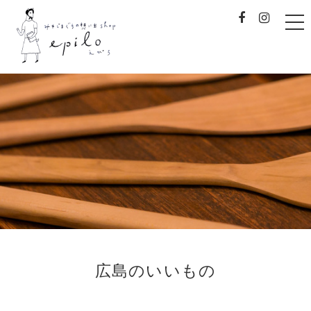
t
o
g
g
l
e
みやじまぐちの想い出sh
n
a
v
i
g
a
t
i
o
n
広島のいいもの