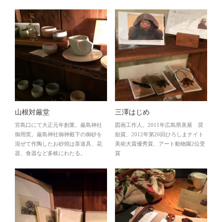
山根対厳堂
三澤はじめ
宮島口にて大正元年創業。厳島神社
図画工作人。2011年広島県美展 奨
御用窯。厳島神社御神殿下の御砂を
励賞、2012年第20回ひろしまナイト
混ぜて作陶したお砂焼は茶道具、花
美術大賞優秀賞、アート動物園2位受
器、食器など多岐にわたる。
賞