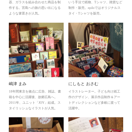
器、ガラスを組み合わせた商品を制
いう手法で紙物、Tシャツ、雑貨など
作する。宮島への旅の思い出になる
制作・販売。epiloではオリジナルス
ような箸置きが人気。
タイ・Tシャツを販売。
嶋津 まみ
にしもと おさむ
18年間東京を拠点に広告、雑誌、書
イラストレーター。子ども向け紙工
籍を中心に活躍後、故郷広島へ。
作のデザイン、展示作品制作＆アー
2011年、ユニット「JOY」結成。ス
トディレクションなど多岐に渡って
タイリッシュなイラストが人気。
活躍中。