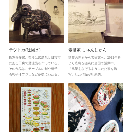
テツトカ(辻陽水)
素描家 しゅんしゅん
鉄造形作家。普段は広島県廿日市市
建築の世界から素描家へ。2012年春
にある工房で受注品を作っている。
より広島を拠点に全国で活動中。
その作品は、テーブルの脚や椅子、
「風景をなぞるようにただ素を描
表札やオブジェなど多岐にわたる。
写」した作品が印象的。