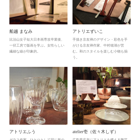
船越 まなみ
アトリエずいこ
比治山女子短大日本画専攻卒業後、
手描き京友禅のデザイン・彩色を手
一径工房で版画を学ぶ。女性らしい
がける京友禅作家、中村穂湖が営
繊細な線が印象的。
む。和のスタイルを楽しむ小物も揃
う。
アトリエふう
atelier壱（佐々木しず）
ガラス作家。ひとつとして同じ形の
広島県呉市にアトリエを構える陶芸