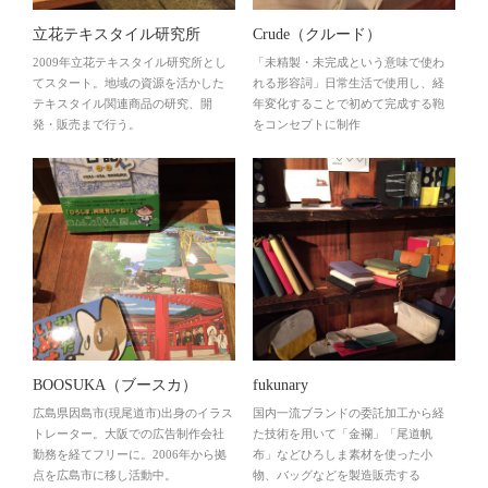
立花テキスタイル研究所
Crude（クルード）
2009年立花テキスタイル研究所とし
「未精製・未完成という意味で使わ
てスタート。地域の資源を活かした
れる形容詞」日常生活で使用し、経
テキスタイル関連商品の研究、開
年変化することで初めて完成する鞄
発・販売まで行う。
をコンセプトに制作
BOOSUKA（ブースカ）
fukunary
広島県因島市(現尾道市)出身のイラス
国内一流ブランドの委託加工から経
トレーター。大阪での広告制作会社
た技術を用いて「金襴」「尾道帆
勤務を経てフリーに。2006年から拠
布」などひろしま素材を使った小
点を広島市に移し活動中。
物、バッグなどを製造販売する