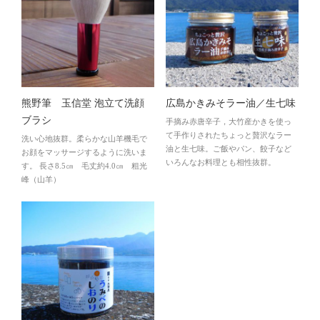
熊野筆 玉信堂 泡立て洗顔
広島かきみそラー油／生七味
ブラシ
手摘み赤唐辛子，大竹産かきを使っ
て手作りされたちょっと贅沢なラー
洗い心地抜群。柔らかな山羊機毛で
油と生七味。ご飯やパン、餃子など
お顔をマッサージするように洗いま
いろんなお料理とも相性抜群。
す。 長さ8.5㎝ 毛丈約4.0㎝ 粗光
峰（山羊）