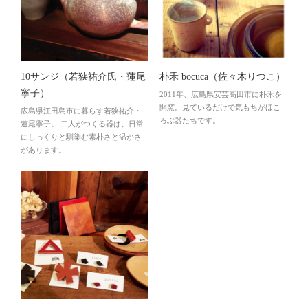
10サンジ（若狭祐介氏・蓮尾
朴禾 bocuca（佐々木りつこ）
寧子）
2011年、広島県安芸高田市に朴禾を
開窯。見ているだけで気もちがほこ
広島県江田島市に暮らす若狭祐介・
ろぶ器たちです。
蓮尾寧子。 二人がつくる器は、日常
にしっくりと馴染む素朴さと温かさ
があります。