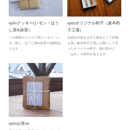
epiloクッキー(レモン・ほう
epiloオリジナル杓子（倉本杓
じ茶&抹茶）
子工場）
シカ模様のスクエア型クッキー。レ
全国を代表する手工業品として評価
モン味と、ほうじ茶&抹茶の2種類あ
も高い倉本杓子工場にお願いして作
ります。
ったオリジナル杓子。柄の部分に
「epilo」の刻印があります。
epiloお茶set