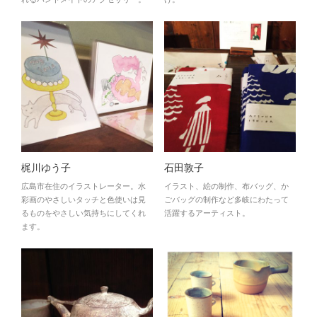
梶川ゆう子
石田敦子
広島市在住のイラストレーター。水
イラスト、絵の制作、布バッグ、か
彩画のやさしいタッチと色使いは見
ごバッグの制作など多岐にわたって
るものをやさしい気持ちにしてくれ
活躍するアーティスト。
ます。