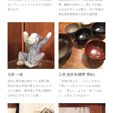
ないアシンメトリーなガラス作品が
家。繊細で女性らしい美しさを感じ
並びます。
させるデザインが魅力。2011年第63
回広島県美術展工芸系大賞受賞。
大田 一成
工房 息吹木(蝶野 秀紀)
染付と青白磁の器をつくる陶工家。
「木地の見える」ことにこだわり、
深みのある呉須の青と白のコントラ
丁寧に一つひとつつくられる作品
ストが魅力。毎年届く干支の置物を
は、「美しい」よりも「使ってみた
心待ちにするファンも多い。
い」と思ううつわばかり。