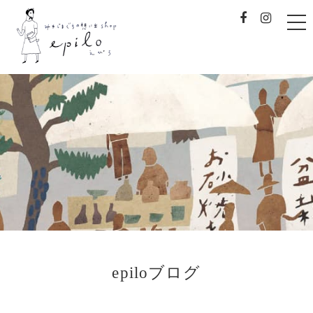
t
o
g
g
l
e
みやじまぐちの想い出sh
n
a
v
i
g
a
t
i
o
n
epiloブログ