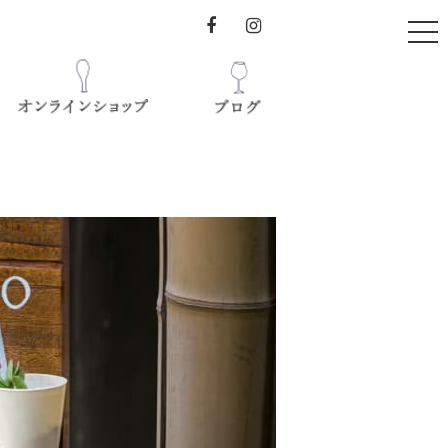
t
o
g
g
l
e
n
a
オンラインショップ
v
ブログ
i
-えぴろ-
g
a
図書館&CAFÉ
t
i
o
n