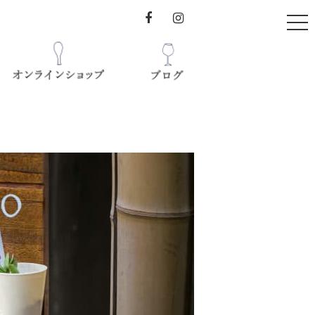
t
o
g
g
l
e
n
a
オンラインショップ
v
ブログ
i
-えぴろ-
g
a
図書館&CAFÉ
t
i
o
n