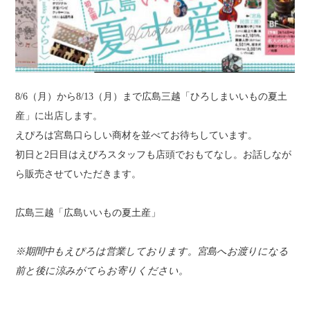
8/6（月）から8/13（月）まで広島三越「ひろしまいいもの夏土
産」に出店します。
えぴろは宮島口らしい商材を並べてお待ちしてい
ます。
初日と2日目はえぴろスタッフも店頭でおもてなし。お話
しなが
ら販売させていただきます。
広島三越「広島いいもの夏土産」
※期間中もえぴろは営業しております。宮島へお渡りになる
前と後に涼みがてら
お寄りください。