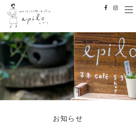
t
o
g
g
l
e
みやじまぐちの想い出sh
n
a
v
i
g
a
t
i
o
n
お知らせ