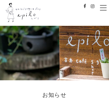
t
o
g
g
l
e
みやじまぐちの想い出sh
n
a
v
i
g
a
t
i
o
n
お知らせ